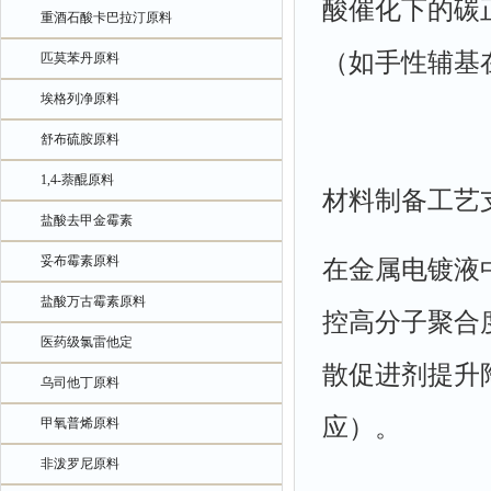
酸催化下的碳
重酒石酸卡巴拉汀原料
（如手性辅基
匹莫苯丹原料
埃格列净原料
舒布硫胺原料
1,4-萘醌原料
材料制备工艺
盐酸去甲金霉素
妥布霉素原料
在金属电镀液
盐酸万古霉素原料
控高分子聚合
医药级氯雷他定
散促进剂提升
乌司他丁原料
应）。
甲氧普烯原料
非泼罗尼原料