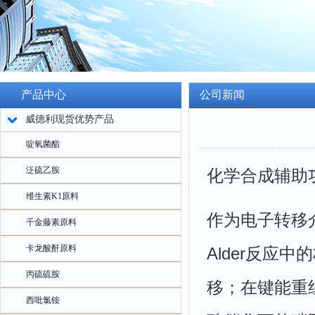
产品中心
公司新闻
威德利现货优势产品
啶氧菌酯
泛硫乙胺
化学合成辅助
维生素K1原料
作为电子转移介
千金藤素原料
卡龙酸酐原料
Alder反应
丙硫硫胺
移；在键能重
西吡氯铵