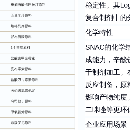
稳定性。其Lo
重酒石酸卡巴拉汀原料
匹莫苯丹原料
复合制剂中的
埃格列净原料
化学特性
舒布硫胺原料
SNAC的化
1,4-萘醌原料
成能力，辛酸
盐酸去甲金霉素
妥布霉素原料
于制剂加工。
盐酸万古霉素原料
反应制备，原
医药级氯雷他定
影响产物纯度
乌司他丁原料
二咪唑等更环
甲氧普烯原料
企业应用场景
非泼罗尼原料