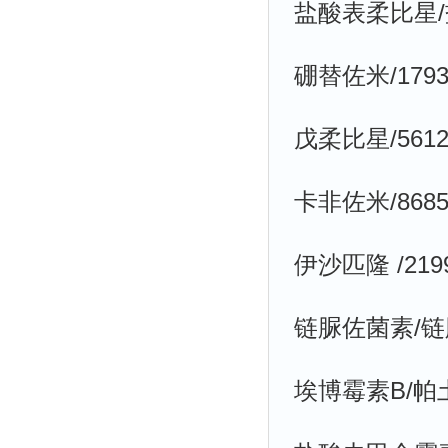
盐酸表柔比星/盐
硼替佐米/17932
戊柔比星/56124
卡非佐米/86854
伊沙匹隆 /21998
链脲佐菌素/链脲菌
埃博霉素B/帕土匹