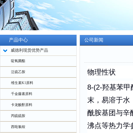
产品中心
公司新闻
威德利现货优势产品
啶氧菌酯
物理性状
泛硫乙胺
维生素K1原料
8-(2-羟基
千金藤素原料
末，易溶于水，
卡龙酸酐原料
酰胺基团与辛
丙硫硫胺
沸点等热力学参
西吡氯铵