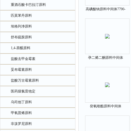
重酒石酸卡巴拉汀原料
高碘酸钠原料中间体7790-
匹莫苯丹原料
28-5
埃格列净原料
舒布硫胺原料
1,4-萘醌原料
孕二烯二酮原料中间体
盐酸去甲金霉素
39025-23-5
妥布霉素原料
盐酸万古霉素原料
医药级氯雷他定
乌司他丁原料
癸氧喹酯原料中间体
甲氧普烯原料
18507-89-6
非泼罗尼原料