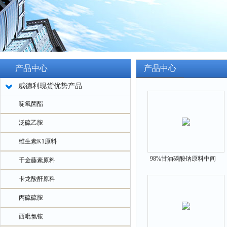
产品中心
产品中心
威德利现货优势产品
啶氧菌酯
泛硫乙胺
维生素K1原料
98%甘油磷酸钠原料中间
千金藤素原料
体154804-51-0
卡龙酸酐原料
丙硫硫胺
西吡氯铵