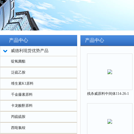
产品中心
产品中心
威德利现货优势产品
啶氧菌酯
泛硫乙胺
维生素K1原料
残杀威原料中间体114-26-1
千金藤素原料
卡龙酸酐原料
丙硫硫胺
西吡氯铵