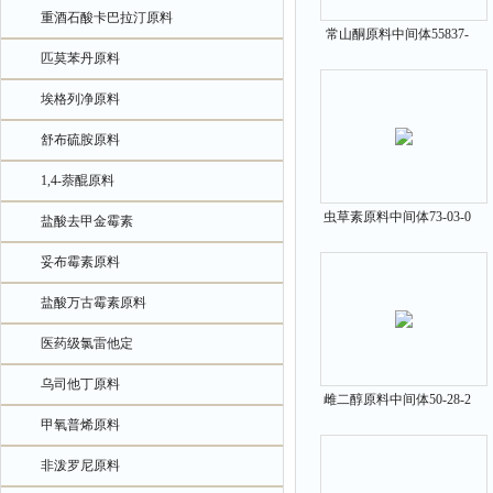
重酒石酸卡巴拉汀原料
常山酮原料中间体55837-
匹莫苯丹原料
20-2
埃格列净原料
舒布硫胺原料
1,4-萘醌原料
虫草素原料中间体73-03-0
盐酸去甲金霉素
妥布霉素原料
盐酸万古霉素原料
医药级氯雷他定
乌司他丁原料
雌二醇原料中间体50-28-2
甲氧普烯原料
非泼罗尼原料