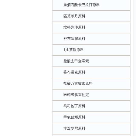
重酒石酸卡巴拉汀原料
匹莫苯丹原料
埃格列净原料
舒布硫胺原料
1,4-萘醌原料
盐酸去甲金霉素
妥布霉素原料
盐酸万古霉素原料
医药级氯雷他定
乌司他丁原料
甲氧普烯原料
非泼罗尼原料