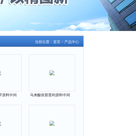
当前位置：
首页
>
产品中心
罗原料中间
马来酸依那普利原料中间
-57-6
体76095-16-4