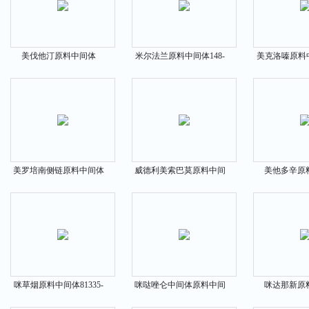
美伐他汀原料中间体
米尔法兰原料中间体148-
美克洛嗪原料中
73573-88-3
82-3
65-3
美罗培南侧链原料中间体
威德利美索巴莫原料中间
美他多辛原
96034-64-9
体532-03-6
74536-
咪草烟原料中间体81335-
咪哒唑仑中间体原料中间
咪达那新原
77-5
体784-38-3
170105-