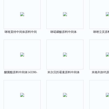
咪喹莫特中间体原料中间
咪喏磷酸原料中间体
咪唑立宾原
体99010-64-7
127657-42-5
50924-
醚菌酯原料中间体143390-
米尔贝肟霉素原料中间体
米格列奈钙
89-0
129496-10-2
207844-