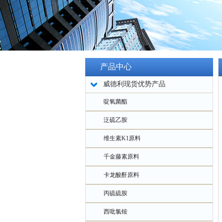
产品中心
威德利现货优势产品
啶氧菌酯
泛硫乙胺
维生素K1原料
千金藤素原料
卡龙酸酐原料
丙硫硫胺
西吡氯铵