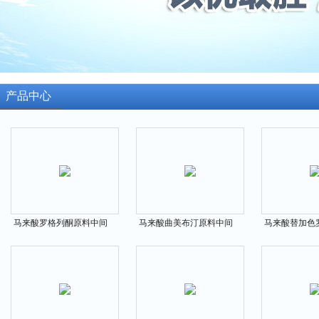
产品中心
马来酸罗格列酮原料中间
马来酸曲美布汀原料中间
马来酸替加色
体155141-29-0
体34140-59-5
体189188