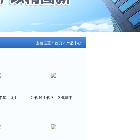
当前位置：
首页
>
产品中心
丁基）-3,4-
2-氯-N-4-氯-2-（2-氟苯甲
料中间体
酰）苯基乙酰胺原料中间
76-1
体2836-40-0