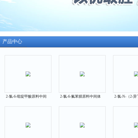
产品中心
2-氯-6-吡啶甲酸原料中间
2-氯-6-氟苯腈原料中间体
2-氯-N-（2-异
体4684-94-0
668-45-1
喹啉二氨原
133860-