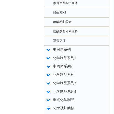
萘普生原料中间体
维生素K1
硫酸卷曲霉素
盐酸多西环素原料
莫昔克汀
中间体系列
化学制品系列1
中间体系列2
化学制品系列
化学制品系列3
化学制品系列4
重点化学制品
化学试剂助剂