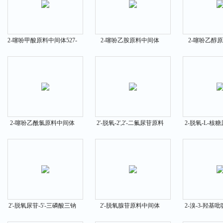
2-噻吩甲酸原料中间体527-
2-噻吩乙胺原料中间体
2-噻吩乙醇
72-0
30433-91-1
5402-5
2-噻吩乙酰氯原料中间体
2'-脱氧-2',2'-二氟尿苷原料
2-脱氧-L-核
39098-97-0
中间体114248-23-6
18546-
2'-脱氧尿苷-5'-三磷酸三钠
2'-脱氧腺苷原料中间体
2-溴-3-羟基
盐原料中间体102814-08-4
958-09-8
体6602-