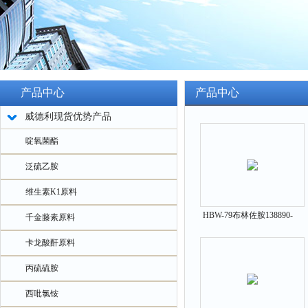
产品中心
产品中心
威德利现货优势产品
啶氧菌酯
泛硫乙胺
维生素K1原料
HBW-79布林佐胺138890-
千金藤素原料
62-7原料中间体
卡龙酸酐原料
丙硫硫胺
西吡氯铵