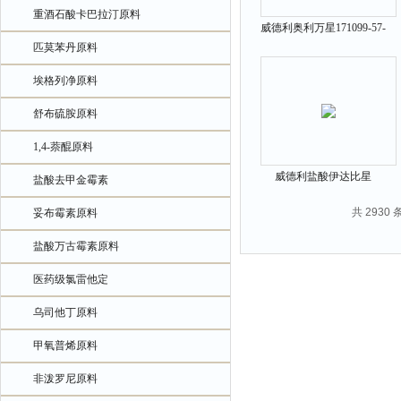
重酒石酸卡巴拉汀原料
威德利奥利万星171099-57-
匹莫苯丹原料
3原料中间体
埃格列净原料
舒布硫胺原料
1,4-萘醌原料
威德利盐酸伊达比星
盐酸去甲金霉素
57852-57-0原料中间体
共 2930 
妥布霉素原料
盐酸万古霉素原料
医药级氯雷他定
乌司他丁原料
甲氧普烯原料
非泼罗尼原料