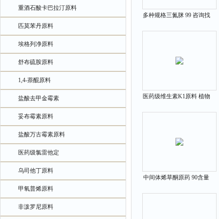
重酒石酸卡巴拉汀原料
多种规格三氮脒 99 咨询找
匹莫苯丹原料
张军 908-54-3 中间体
埃格列净原料
舒布硫胺原料
1,4-萘醌原料
医药级维生素K1原料 植物
盐酸去甲金霉素
甲萘醌以及中间体84-80-0
妥布霉素原料
盐酸万古霉素原料
医药级氯雷他定
乌司他丁原料
中间体烯草酮原药 90含量
甲氧普烯原料
可供样品 99129-21-2
非泼罗尼原料