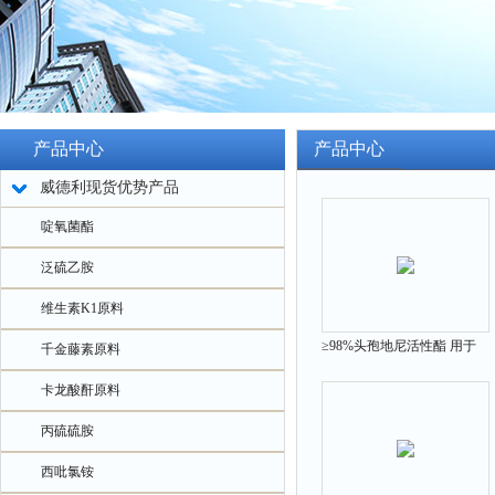
产品中心
产品中心
威德利现货优势产品
啶氧菌酯
泛硫乙胺
维生素K1原料
≥98%头孢地尼活性酯 用于
千金藤素原料
中间体 143183-03-3
卡龙酸酐原料
丙硫硫胺
西吡氯铵