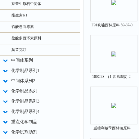
萘普生原料中间体
维生素K1
F91呋喃西林原料 59-87-0
硫酸卷曲霉素
中间体
盐酸多西环素原料
莫昔克汀
中间体系列
化学制品系列1
100G2S-（1-四氢嘧啶-2-
中间体系列2
酮）-3-甲基丁酸 原料
化学制品系列
化学制品系列3
化学制品系列4
重点化学制品
威德利羧苄西林钠原料
化学试剂助剂
4800-94-6