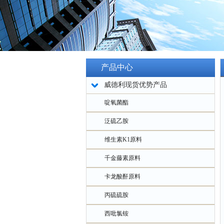
产品中心
威德利现货优势产品
啶氧菌酯
泛硫乙胺
维生素K1原料
千金藤素原料
卡龙酸酐原料
丙硫硫胺
西吡氯铵