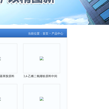
当前位置：
首页
>
产品中心
氧基苯胺原料
3,4-乙烯二氧噻吩原料中间
-66-7
体126213-50-1