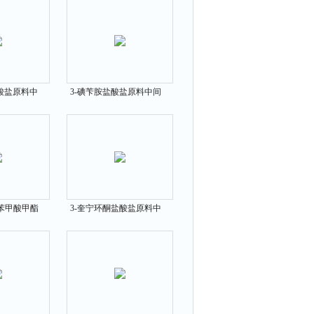
酸盐原料中
3-碘苄胺盐酸盐原料中间
36-9
体3718-88-5
基苯甲酸甲酯
3-奎宁环酮盐酸盐原料中
78-21-5
间体1193-65-3