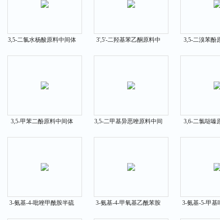
3,5-二氯水杨酸原料中间体
3',5'-二羟基苯乙酮原料中
3,5-二溴苯
320-72-9
间体51863-60-6
626-41
3,5-甲苯二酚原料中间体
3,5-二甲基异恶唑原料中间
3,6-二氯哒
504-15-4
体300-87-8
141-30
3-氨基-4-吡唑甲酰胺半硫
3-氨基-4-甲氧基乙酰苯胺
3-氨基-5-甲
酸盐原料中间体27511-79-1
原料中间体6375-47-9
间体31230