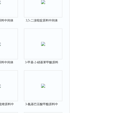
酚原料中间体
3,5-二溴吡啶原料中间体
-5
625-92-3
嗪原料中间体
3-甲基-2-硝基苯甲酸原料
-0
中间体5*
基吡唑原料中
3-氨基巴豆酸甲酯原料中
-17-8
间体14205-39-1