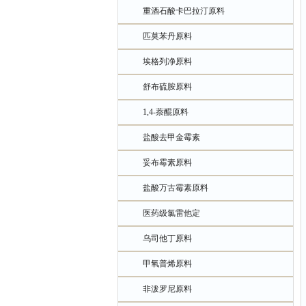
重酒石酸卡巴拉汀原料
匹莫苯丹原料
埃格列净原料
舒布硫胺原料
1,4-萘醌原料
盐酸去甲金霉素
妥布霉素原料
盐酸万古霉素原料
医药级氯雷他定
乌司他丁原料
甲氧普烯原料
非泼罗尼原料